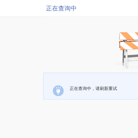
正在查询中
正在查询中，请刷新重试